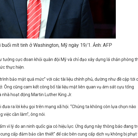
 buổi mít tinh ở Washington, Mỹ ngày 19/1. Ảnh: AFP
 tưởng cực đoan khỏi quân đội Mỹ và chỉ đạo xây dựng lá chắn phòng t
ức thực hiện.
ình bảo mật quá mức” với các tài liệu chính phủ, dường như đề cập tới 
sở. Ông cũng cam kết công bố tài liệu mật liên quan vụ ám sát cựu tổng
 nhà hoạt động Martin Luther King Jr.
i đưa ra lời kêu gọi trên mạng xã hội. “Chúng ta không còn lựa chọn nào
g việc cần làm”, ông nói.
ấm vì lý do an ninh quốc gia có hiệu lực. Ứng dụng này thông báo đang t
 cung cấp đảm bảo cần thiết” để các bên cung cấp dịch vụ không bị phạt 