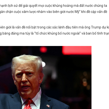
 mạnh lịch sử để giải quyết mọi cuộc khủng hoảng mà đất nước chúng ta
ngăn chặn cuộc xâm lược nhằm vào biên giới nước Mỹ” khi đề cập vấn đề
biên giới là vấn đề nổi bật trong các sắc lệnh đầu tiên mà ông Trump dự k
g băng đảng ma túy là “tổ chức khủng bố nước ngoài” và ban bố tình trạ