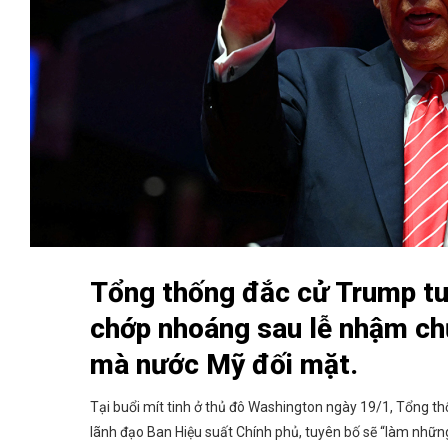
Tổng thống đắc cử Trump tu
chớp nhoáng sau lễ nhậm ch
mà nước Mỹ đối mặt.
Tại buổi mít tinh ở thủ đô Washington ngày 19/1, Tổng 
lãnh đạo Ban Hiệu suất Chính phủ, tuyên bố sẽ “làm những