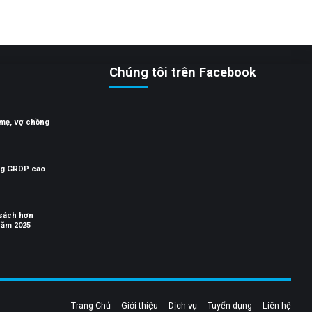
Chúng tôi trên Facebook
 mẹ, vợ chồng
ng GRDP cao
 sách hơn
năm 2025
Trang Chủ
Giới thiệu
Dịch vụ
Tuyển dụng
Liên hệ