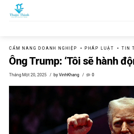
CẨM NANG DOANH NGHIỆP
PHÁP LUẬT
TIN 
Ông Trump: ‘Tôi sẽ hành độn
Tháng Một 20, 2025
by VinhKhang
0