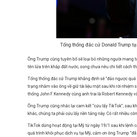
Tổng thống đắc cử Donald Trump tại
Ông Trump cũng tuyên bố sẽ loại bỏ những người mang tư
tên lửa trên khắp đất nước, song chưa nêu chi tiết cách th
Tổng thống đắc cử Trump khẳng định sẽ “đảo ngược quá tr
trạng nhằm vào ông về giữ tài liệu mật sau khi rời nhiệm 
thống John F. Kennedy cùng anh trai là Robert Kennedy và
Ông Trump cũng nhắc lại cam kết “cứu lấy TikTok”, sau kh
khác, chúng ta phải cứu lấy nền tảng này. Có rất nhiều côn
TikTok dừng hoạt động tại Mỹ từ ngày 19/1 sau khi lệnh c
quá trình khôi phục dịch vụ tại Mỹ, cảm ơn ông Trump “đã