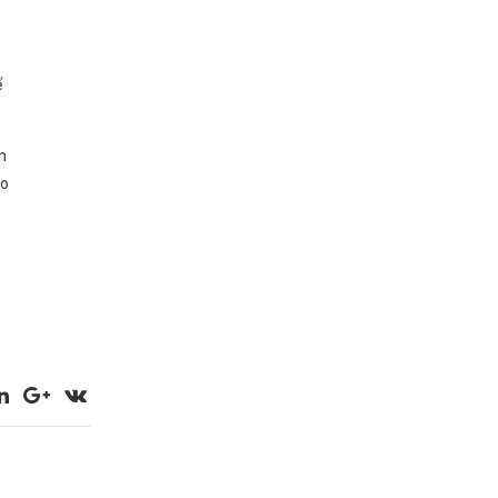
ể
n
eo