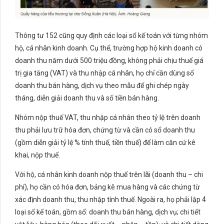
Thông tư 152 cũng quy định các loại sổ kế toán với từng nhóm
hộ, cá nhân kinh doanh. Cụ thể, trường hợp hộ kinh doanh có
doanh thu năm dưới 500 triệu đồng, không phải chịu thuế giá
trị gia tăng (VAT) và thu nhập cá nhân, họ chỉ cần dùng sổ
doanh thu bán hàng, dịch vụ theo mẫu để ghi chép ngày
tháng, diễn giải doanh thu và số tiền bán hàng.
Nhóm nộp thuế VAT, thu nhập cá nhân theo tỷ lệ trên doanh
thu phải lưu trữ hóa đơn, chứng từ và cần có sổ doanh thu
(gồm diễn giải tỷ lệ % tính thuế, tiền thuế) để làm căn cứ kê
khai, nộp thuế.
Với hộ, cá nhân kinh doanh nộp thuế trên lãi (doanh thu – chi
phí), họ cần có hóa đơn, bảng kê mua hàng và các chứng từ
xác định doanh thu, thu nhập tính thuế. Ngoài ra, họ phải lập 4
loại sổ kế toán, gồm sổ: doanh thu bán hàng, dịch vụ; chi tiết