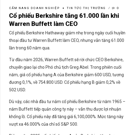
CẨM NANG DOANH NGHIỆP
TIN TỨC THỊ TRƯỜNG
0
Cổ phiếu Berkshire tăng 61.000 lần khi
Warren Buffett làm CEO
Cổ phiếu Berkshire Hathaway giảm nhẹ trong ngày cuối huyền
thoại đầu tư Warren Buffett làm CEO, nhưng vẫn tăng 61.000
lần trong 60 năm qua.
Từ đầu năm 2026, Warren Buffett sẽ rời chức CEO Berkshire,
chuyển giao lại cho Phó chủ tịch Greg Abel. Trong phiên cuối
năm, giá cổ phiếu hạng A của Berkshire giảm 600 USD, tương
đương 0,1%, về 754.800 USD. Cổ phiếu hạng B giảm 0,2% về
502 USD.
Dù vậy, các nhà đầu tư nắm cổ phiếu Berkshire từ năm 1965 –
năm Buffett tiếp quản công ty này – vẫn thu được lợi nhuận
khổng lồ. Cổ phiếu này đã tăng giá 6,100,000%. Mức tăng này
vượt xa 46.000% của chỉ số S&P 500.