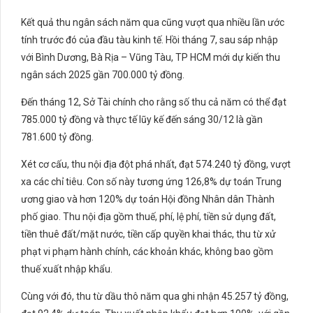
Kết quả thu ngân sách năm qua cũng vượt qua nhiều lần ước
tính trước đó của đầu tàu kinh tế. Hồi tháng 7, sau sáp nhập
với Bình Dương, Bà Rịa – Vũng Tàu, TP HCM mới dự kiến thu
ngân sách 2025 gần 700.000 tỷ đồng.
Đến tháng 12, Sở Tài chính cho rằng số thu cả năm có thể đạt
785.000 tỷ đồng và thực tế lũy kế đến sáng 30/12 là gần
781.600 tỷ đồng.
Xét cơ cấu, thu nội địa đột phá nhất, đạt 574.240 tỷ đồng, vượt
xa các chỉ tiêu. Con số này tương ứng 126,8% dự toán Trung
ương giao và hơn 120% dự toán Hội đồng Nhân dân Thành
phố giao. Thu nội địa gồm thuế, phí, lệ phí, tiền sử dụng đất,
tiền thuê đất/mặt nước, tiền cấp quyền khai thác, thu từ xử
phạt vi phạm hành chính, các khoản khác, không bao gồm
thuế xuất nhập khẩu.
Cùng với đó, thu từ dầu thô năm qua ghi nhận 45.257 tỷ đồng,