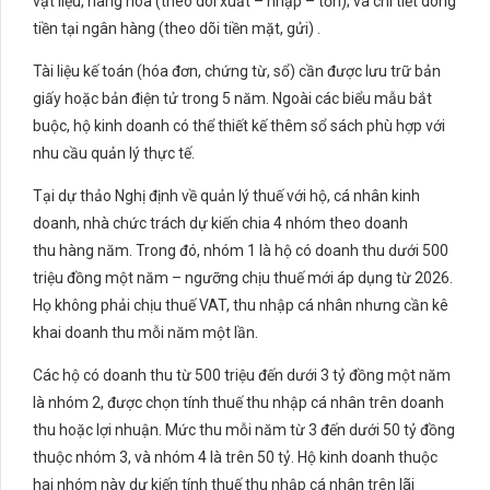
vật liệu, hàng hóa (theo dõi xuất – nhập – tồn); và chi tiết dòng
tiền tại ngân hàng (theo dõi tiền mặt, gửi) .
Tài liệu kế toán (hóa đơn, chứng từ, sổ) cần được lưu trữ bản
giấy hoặc bản điện tử trong 5 năm. Ngoài các biểu mẫu bắt
buộc, hộ kinh doanh có thể thiết kế thêm sổ sách phù hợp với
nhu cầu quản lý thực tế.
Tại dự thảo Nghị định về quản lý thuế với hộ, cá nhân kinh
doanh, nhà chức trách dự kiến chia 4 nhóm theo doanh
thu hàng năm. Trong đó, nhóm 1 là hộ có doanh thu dưới 500
triệu đồng một năm – ngưỡng chịu thuế mới áp dụng từ 2026.
Họ không phải chịu thuế VAT, thu nhập cá nhân nhưng cần kê
khai doanh thu mỗi năm một lần.
Các hộ có doanh thu từ 500 triệu đến dưới 3 tỷ đồng một năm
là nhóm 2, được chọn tính thuế thu nhập cá nhân trên doanh
thu hoặc lợi nhuận. Mức thu mỗi năm từ 3 đến dưới 50 tỷ đồng
thuộc nhóm 3, và nhóm 4 là trên 50 tỷ. Hộ kinh doanh thuộc
hai nhóm này dự kiến tính thuế thu nhập cá nhân trên lãi