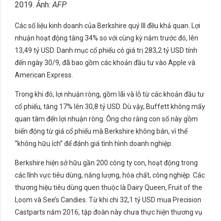
2019. Ảnh:
AFP
Các số liệu kinh doanh của Berkshire quý III đều khả quan. Lợi
nhuận hoạt động tăng 34% so với cùng kỳ năm trước đó, lên
13,49 tỷ USD. Danh mục cổ phiếu có giá trị 283,2 tỷ USD tính
đến ngày 30/9, đã bao gồm các khoản đầu tư vào Apple và
American Express.
Trong khi đó, lợi nhuận ròng, gồm lãi và lỗ từ các khoản đầu tư
cổ phiếu, tăng 17% lên 30,8 tỷ USD. Dù vậy, Buffett không mấy
quan tâm đến lợi nhuận ròng. Ông cho rằng con số này gồm
biến động từ giá cổ phiếu mà Berkshire không bán, vì thế
“không hữu ích” để đánh giá tình hình doanh nghiệp.
Berkshire hiện sở hữu gần 200 công ty con, hoạt động trong
các lĩnh vực tiêu dùng, năng lượng, hóa chất, công nghiệp. Các
thương hiệu tiêu dùng quen thuộc là Dairy Queen, Fruit of the
Loom và See’s Candies. Từ khi chi 32,1 tỷ USD mua Precision
Castparts năm 2016, tập đoàn này chưa thực hiện thương vụ