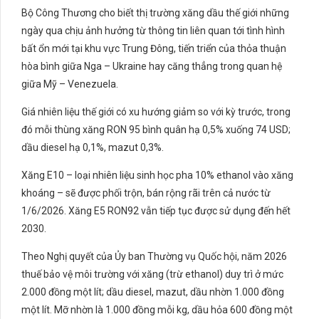
Bộ Công Thương cho biết thị trường xăng dầu thế giới những
ngày qua chịu ảnh hưởng từ thông tin liên quan tới tình hình
bất ổn mới tại khu vực Trung Đông, tiến triển của thỏa thuận
hòa bình giữa Nga – Ukraine hay căng thẳng trong quan hệ
giữa Mỹ – Venezuela.
Giá nhiên liệu thế giới có xu hướng giảm so với kỳ trước, trong
đó mỗi thùng xăng RON 95 bình quân hạ 0,5% xuống 74 USD;
dầu diesel hạ 0,1%, mazut 0,3%.
Xăng E10 – loại nhiên liệu sinh học pha 10% ethanol vào xăng
khoáng – sẽ được phối trộn, bán rộng rãi trên cả nước từ
1/6/2026. Xăng E5 RON92 vẫn tiếp tục được sử dụng đến hết
2030.
Theo Nghị quyết của Ủy ban Thường vụ Quốc hội, năm 2026
thuế bảo vệ môi trường với xăng (trừ ethanol) duy trì ở mức
2.000 đồng một lít; dầu diesel, mazut, dầu nhờn 1.000 đồng
một lít. Mỡ nhờn là 1.000 đồng mỗi kg, dầu hỏa 600 đồng một