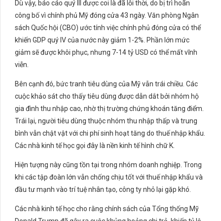
Dù vậy, báo cáo quý III được coi là đã lỗi thời, do bị trì hoãn
công bố vì chính phủ Mỹ đóng cửa 43 ngày. Văn phòng Ngân
sách Quốc hội (CBO) ước tính việc chính phủ đóng cửa có thể
khiến GDP quý IV của nước này giảm 1-2%. Phần lớn mức
giảm sẽ được khôi phục, nhưng 7-14 tỷ USD có thể mất vĩnh
viễn.
Bên cạnh đó, bức tranh tiêu dùng của Mỹ vẫn trái chiều. Các
cuộc khảo sát cho thấy tiêu dùng được dẫn dắt bởi nhóm hộ
gia đình thu nhập cao, nhờ thị trường chứng khoán tăng điểm.
Trái lại, người tiêu dùng thuộc nhóm thu nhập thấp và trung
bình vẫn chật vật với chi phí sinh hoạt tăng do thuế nhập khẩu.
Các nhà kinh tế học gọi đây là nền kinh tế hình chữ K.
Hiện tượng này cũng tồn tại trong nhóm doanh nghiệp. Trong
khi các tập đoàn lớn vẫn chống chịu tốt với thuế nhập khẩu và
đầu tư mạnh vào trí tuệ nhân tạo, công ty nhỏ lại gặp khó.
Các nhà kinh tế học cho rằng chính sách của Tổng thống Mỹ
Donald Trump đã gây ra cuộc khủng hoảng chi trả, khiến tỷ lệ