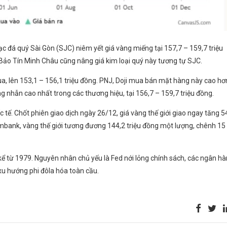
c đá quý Sài Gòn (SJC) niêm yết giá vàng miếng tại 157,7 – 159,7 triệu
 Bảo Tín Minh Châu cũng nâng giá kim loại quý này tương tự SJC.
a, lên 153,1 – 156,1 triệu đồng. PNJ, Doji mua bán mặt hàng này cao hơ
g nhẫn cao nhất trong các thương hiệu, tại 156,7 – 159,7 triệu đồng.
 tế. Chốt phiên giao dịch ngày 26/12, giá vàng thế giới giao ngay tăng 5
mbank, vàng thế giới tương đương 144,2 triệu đồng một lượng, chênh 15
ể từ 1979. Nguyên nhân chủ yếu là Fed nới lỏng chính sách, các ngân h
xu hướng phi đôla hóa toàn cầu.